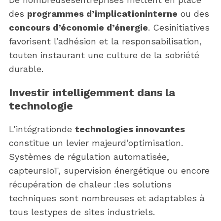
des
programmes d’implicationinterne
ou des
concours d’économie d’énergie
. Cesinitiatives
favorisent l’adhésion et la responsabilisation,
touten instaurant une culture de la sobriété
durable.
Investir intelligemment dans la
technologie
S
e
L’intégrationde
technologies innovantes
a
r
constitue un levier majeurd’optimisation.
c
Systèmes de régulation automatisée,
h
capteursIoT, supervision énergétique ou encore
f
récupération de chaleur :les solutions
o
r
techniques sont nombreuses et adaptables à
:
tous lestypes de sites industriels.