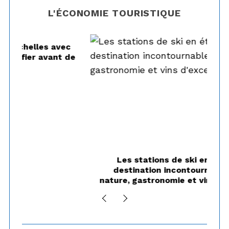
L'ÉCONOMIE TOURISTIQUE
c
de
Les stations de ski en été : une
De
destination incontournable entre
nature, gastronomie et vins d’exception