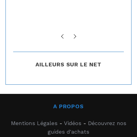
ces
na
AILLEURS SUR LE NET
A PROPOS
Mentions Légales
-
Vidéos
-
Découvrez nos
guides d'achats