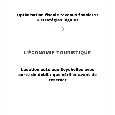
s
p
à
Optimisation fiscale revenus fonciers :
6 stratégies légales
u
b
l
i
c
L'ÉCONOMIE TOURISTIQUE
a
t
Location auto aux Seychelles avec
i
carte de débit : que vérifier avant de
o
réserver
n
s