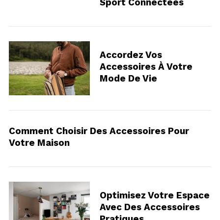
Sport Connectées
S
e
a
Accordez Vos
r
Accessoires À Votre
c
Mode De Vie
h
f
o
r
:
Comment Choisir Des Accessoires Pour
Votre Maison
Optimisez Votre Espace
Avec Des Accessoires
Pratiques