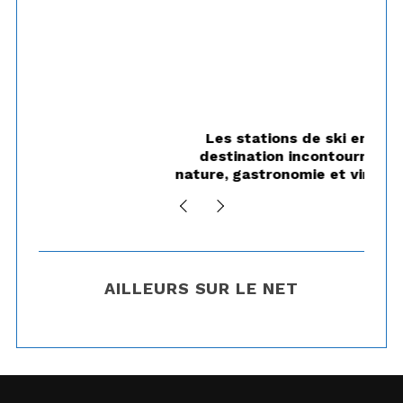
Les stations de ski en été : une
De
destination incontournable entre
nature, gastronomie et vins d’exception
AILLEURS SUR LE NET